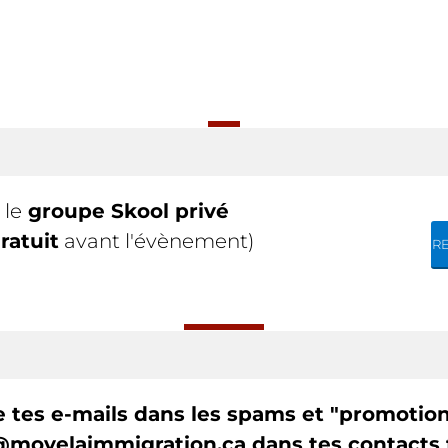
s
le
groupe Skool privé
ratuit
avant l'évènement)
R
ie tes e-mails dans les spams et "promotion
@movelaimmigration.ca dans tes contacts 