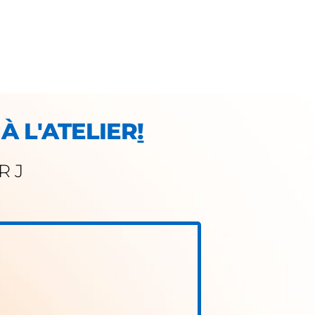
À L'ATELIER
!
R J