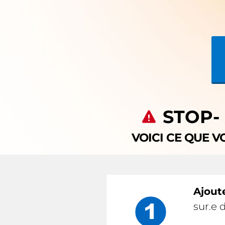
STOP-
VOICI CE QUE V
Ajoute
sur.e 