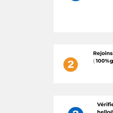
Rejoin
(
100%g
Vérif
hello