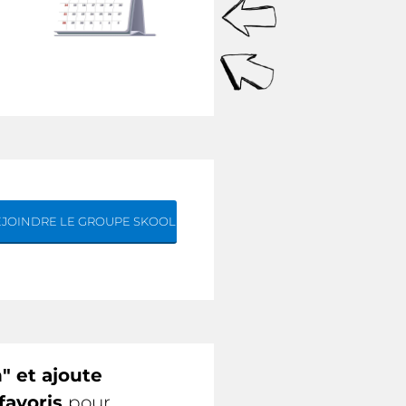
EJOINDRE LE GROUPE SKOOL
" et ajoute
favoris
pour