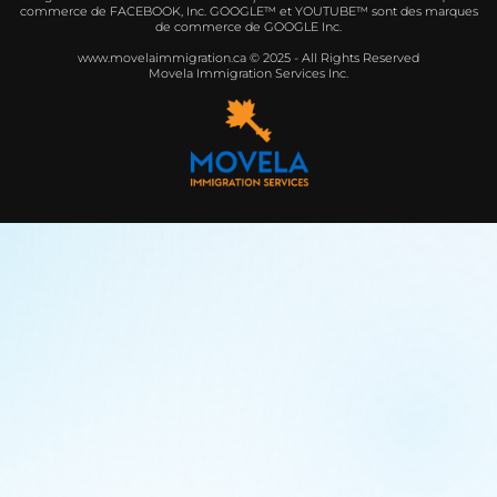
commerce de FACEBOOK, Inc. GOOGLE™ et YOUTUBE™ sont des marques
de commerce de GOOGLE Inc.
www.movelaimmigration.ca © 2025 - All Rights Reserved
Movela Immigration Services Inc.