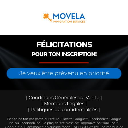
FÉLICITATIONS
POUR TON INSCRIPTION!
Je veux être prévenu en priorité
| Conditions Générales de Vente |
| Mentions Légales |
| Politiques de confidentialités |
Ce site ne fait pas partie du site YouTube™, Google™, Facebook™, Google
Inc. ou Facebook Inc. De plus, ce site n’est PAS approuvé par YouTube™,
Google™ ou Facebook™ en aucune façon. FACEBOOK™ est une marque de