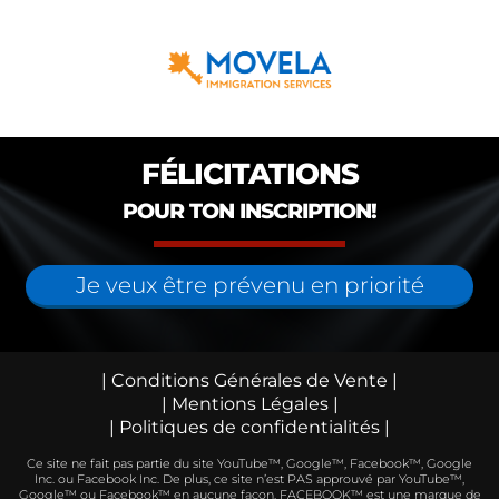
FÉLICITATIONS
POUR TON INSCRIPTION!
Je veux être prévenu en priorité
| Conditions Générales de Vente |
| Mentions Légales |
| Politiques de confidentialités |
Ce site ne fait pas partie du site YouTube™, Google™, Facebook™, Google
Inc. ou Facebook Inc. De plus, ce site n’est PAS approuvé par YouTube™,
Google™ ou Facebook™ en aucune façon. FACEBOOK™ est une marque de