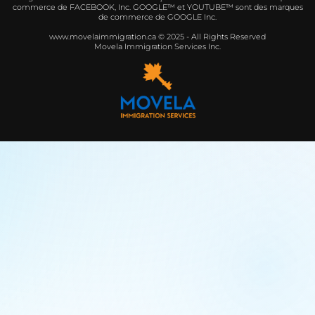
commerce de FACEBOOK, Inc. GOOGLE™ et YOUTUBE™ sont des marques
de commerce de GOOGLE Inc.
www.movelaimmigration.ca © 2025 - All Rights Reserved
Movela Immigration Services Inc.