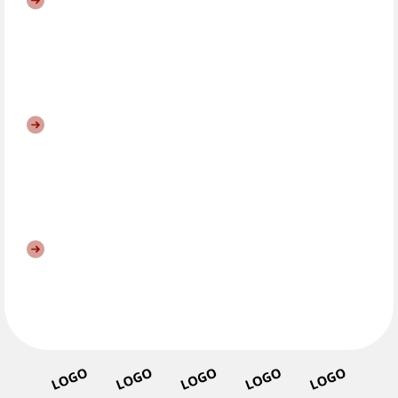
Bonus #1 :
Lorem ipsum dolor sit amet,
consectetur adipiscing elit, sed do eiusmod
tempor incididunt ut labore et dolore magna
aliqua
Bonus #2 :
Lorem ipsum dolor sit amet,
consectetur adipiscing elit, sed do eiusmod
tempor incididunt ut labore et dolore magna
aliqua
Bonus #3 :
Lorem ipsum dolor sit amet,
consectetur adipiscing elit, sed do eiusmod
tempor incididunt ut labore et dolore magna
aliqua