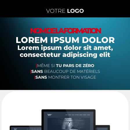
VOTRE
LOGO
NOM DE LA FORMATION
LOREM IPSUM DOLOR
Lorem ipsum dolor sit amet,
consectetur adipiscing elit
|
MÊME SI
TU PARS DE ZÉRO
|
SANS
BEAUCOUP DE MATÉRIELS
|
SANS
MONTRER TON VISAGE