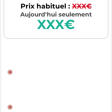
Prix habituel :
XXX€
Aujourd'hui seulement
XXX€
CE QUE VOUS ALLEZ OBTENIR
MODULE 1
: Lorem ipsum dolor sit amet,
consectetur adipiscing elit, sed do eiusmod
tempor incididunt ut labore et dolore magna
aliqua
MODULE 2
: Lorem ipsum dolor sit amet,