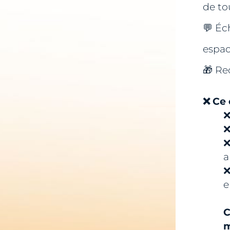
de to
💬 Éc
espac
🎁 Re
❌ Ce 
❌
❌
❌
a
❌
e
C
m