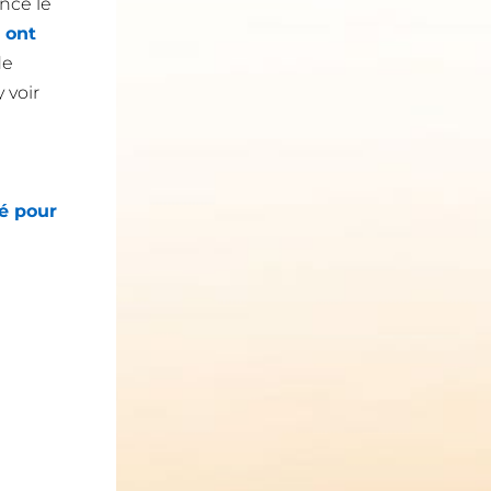
ncé le
 ont
de
y voir
lé pour