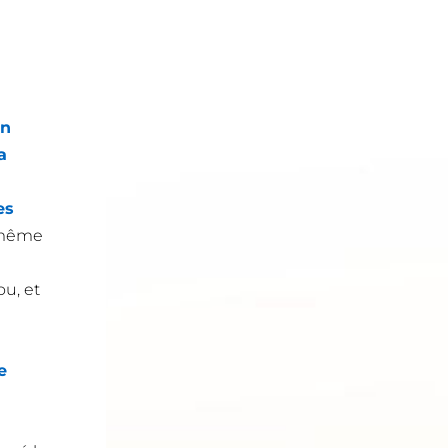
on
a
es
i-même
ou, et
e