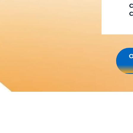
C
C
O