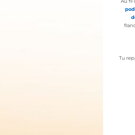
Au fil
pod
d
fran
Tu repa