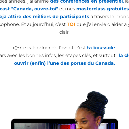
 des années, j’ai animé
des conférences en présentiel
,
la
cast "Canada, ouvre-toi"
et mes
masterclass gratuites
éjà attiré des milliers de participants
à travers le mon
cophone. Et aujourd’hui, c’est
TOI
que j’ai envie d’aider à 
clair.
👉 Ce calendrier de l'avent, c’est
ta boussole
.
rs avec les bonnes infos, les étapes clés, et surtout :
la c
ouvrir (enfin) l’une des portes du Canada.
VU SUR ...