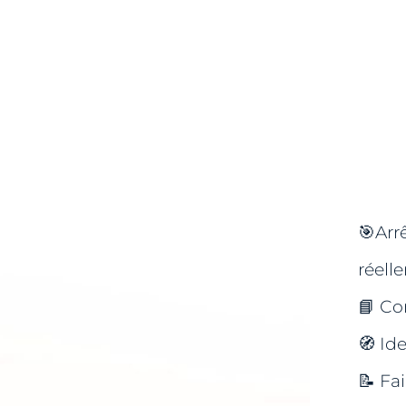
🎯Arr
réell
📘 Co
🧭 Ide
📝 Fa