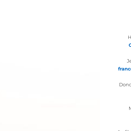
H
J
franc
Donc 