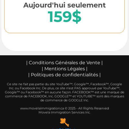
Aujourd'hui seulement
159$
|
Conditions Générales de Vente
|
|
Mentions Légales
|
|
Politiques de confidentialités
|
Ce site ne fait pas partie du site YouTube™, Google™, Facebook™, Google
Inc. ou Facebook Inc. De plus, ce site n’est PAS approuvé par YouTube™,
Google™ ou Facebook™ en aucune façon. FACEBOOK™ est une marque de
commerce de FACEBOOK, Inc. GOOGLE™ et YOUTUBE™ sont des marques
de commerce de GOOGLE Inc.
www.movelaimmigration.ca © 2025 - All Rights Reserved
Movela Immigration Services Inc.