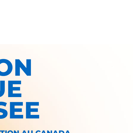
ON
UE
SEE
ATION AU CANADA