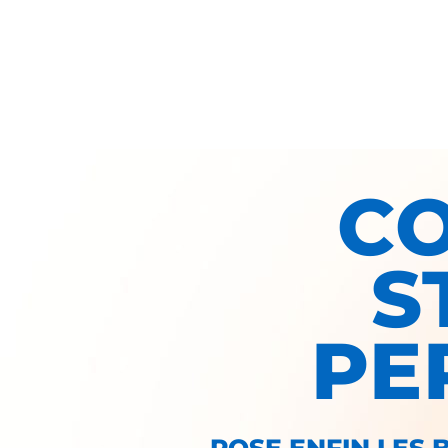
C
S
PE
POSE ENFIN LES