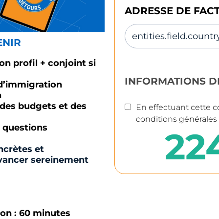
ADRESSE DE FAC
ENIR
n profil + conjoint si
INFORMATIONS D
 d’immigration
n
 des budgets et des
En effectuant cette 
conditions générales
 questions
22
crètes et
avancer sereinement
ion : 60 minutes