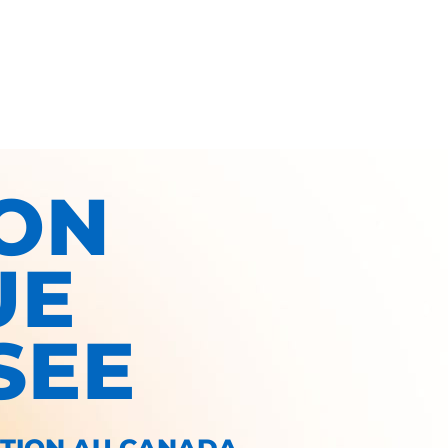
ON
UE
SEE
ATION AU CANADA