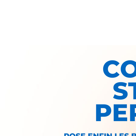
C
S
PE
POSE ENFIN LES