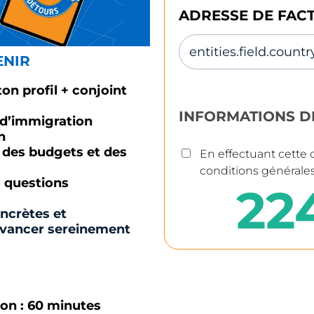
ADRESSE DE FAC
ENIR
on profil + conjoint
INFORMATIONS D
s d’immigration
n
, des budgets et des
En effectuant cette 
conditions générale
 questions
22
crètes et
avancer sereinement
ion : 60 minutes